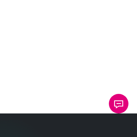
SeamStaking
Nossa inovadora tecnologia TOX
SeamStaking
®
é usada principalmente na construção de
veículos.
Monitoramento de processos
Com nossos sistemas de monitoramento TOX
®
press-fit, você sempre tem todos os
parâmetros importantes à vista.
Software
O software TOX
oferece soluções
®
abrangentes com visualizações detalhadas e
avaliações de dados.