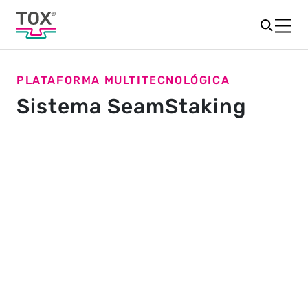
PLATAFORMA MULTITECNOLÓGICA
Sistema SeamStaking
Eficiência ecológica:
SeamStaking na construção de
veículos
Nossa inovadora tecnologia TOX
SeamStaking é
®