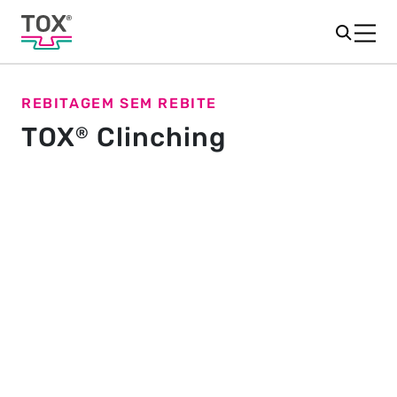
REBITAGEM SEM REBITE
TOX
Clinching
®
Clinching - o processo de união
de baixa emissão
Clinching, clinch joining ou "Ponto TOX" é um excelente
método de união permanente de chapas metálicas. Ele