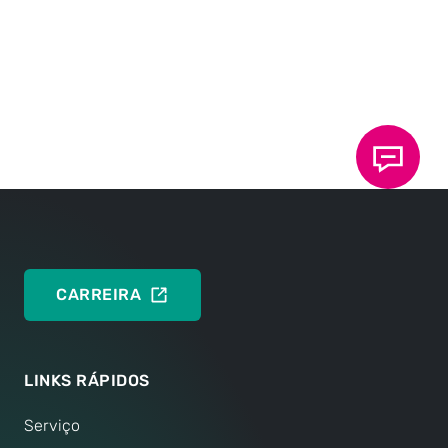
Folha de dados 80.18: Diretrizes de instalação e
design
Noções básicas da tecnologia TOX
Clinch
®
DEUTSCH
ENGLISH
CARREIRA
LINKS RÁPIDOS
Serviço