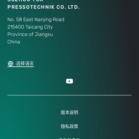
PRESSOTECHNIK CO. LTD.
No. 58 East Nanjing Road
215400 Taicang City
Province of Jiangsu
China
选择语言
版本说明
隐私政策