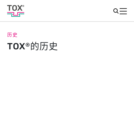
历史
TOX
的历史
®
成功之路始于 1978
TOX
PRESSOTECHNIK 由 Eugen Rapp 创立于 1978 年。
®
如今，这家在全球拥有 1,500 多名员工的家族企业已成为
全球系统供应商之一，为各行各业提供工业连接和冲压产
品和技术。