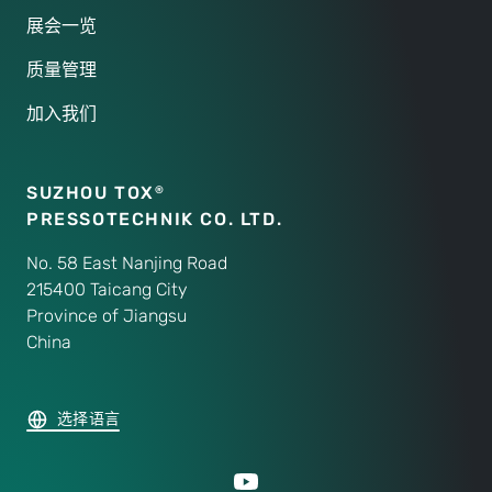
展会一览
质量管理
加入我们
SUZHOU TOX
®
PRESSOTECHNIK CO. LTD.
No. 58 East Nanjing Road
215400 Taicang City
Province of Jiangsu
China
选择语言