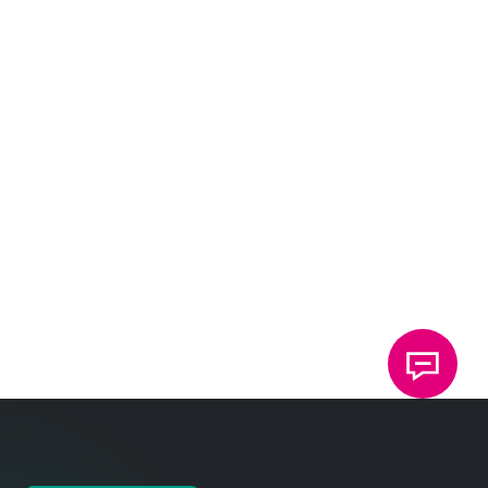
TOX
冲压圆点连接技术的介绍
®
1985
在美国芝加哥成立 PRESSOTECHNIK 有限公司
1981
电阻焊钳气缸的开发
1980
开发完整的 TOX
Powerpackage 产品系列。
®
1978
在德国成立 TOX
PRESSOTECHNIK 有限公司。推出
®
第一个 气液增力缸（Powerpackage）。