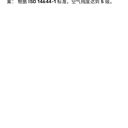
案： 根据 ISO 14644-1 标准，空气纯度达到 5 级。
空气纯度 5 级，符合 ISO 标准
在无尘室工作的人员在任何情况下都不得允许最终产品受
到任何污染。系统操作员必须满足客户的高质量要求，并
遵守立法者严格规定的无尘室条件。为了满足这些要求，
他们还要求其系统中使用的部件必须经过无尘室适用性认
证。这对于医疗工程、制药和光学行业以及电子和半导体
技术领域的典型应用是强制性的。但可再生能源或航空航
天等行业也需要洁净度适用性认证。TOX®
PRESSOTECHNIK 正在迎接这一挑战，并相应调整其伺服
驱动器。