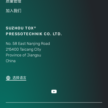
质量管理
加入我们
SUZHOU TOX
®
PRESSOTECHNIK CO. LTD.
No. 58 East Nanjing Road
215400 Taicang City
Province of Jiangsu
China
选择语言