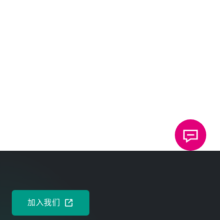
弗劳恩霍夫研究所建立了一个数据库，所有经过测试的产
品（包括报告编号为 TO 2211-1362 的 TOX®
ElectricPowerDrive）都可以在该数据库中进行查询。
http://www.tested-device.de/
下载
新闻发布
DEUTSCH
ENGLISH
加入我们