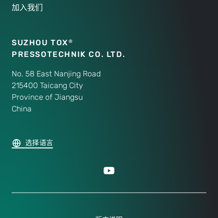
加入我们
SUZHOU TOX
®
PRESSOTECHNIK CO. LTD.
No. 58 East Nanjing Road
215400 Taicang City
Province of Jiangsu
China
选择语言