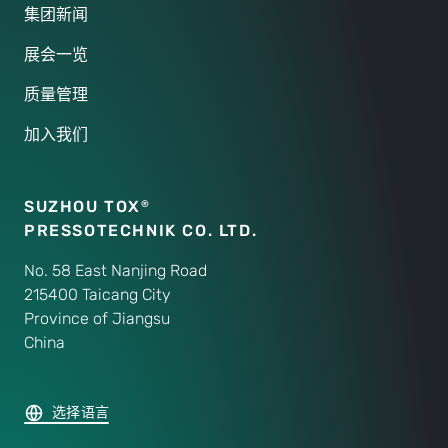
会
净
集团新闻
有
空
展会一览
任
高
何
度。
质量管理
危
险。
加入我们
SUZHOU TOX
®
PRESSOTECHNIK CO. LTD.
No. 58 East Nanjing Road
215400 Taicang City
Province of Jiangsu
China
选择语言