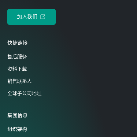
程
控
形
滑
不
数
制
成
板
在
据
器，
保
之
模
加入我们
的
几
护。
间。
具
存
乎
这
设
区
储
无
样，
计
域
快捷链接
和
所
操
取
内，
处
不
作
决
因
售后服务
理
包。
员
于
此
相
在
需
对
资料下载
结
进
要
应
销售联系人
合。
行
支
用
工
撑
空
全球子公司地址
作
的
间
冲
移
的
程
动
要
集团信息
时
质
求
就
量
很
组织架构
不
和
小。