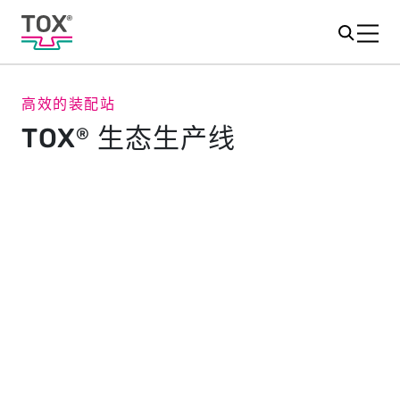
高效的装配站
TOX
生态生产线
®
标准化冲压系统
整台压机由标准化组件组成，具有操作简单、交货迅速和
条件优越等特点。经过定义和认证的标准是 TOX
®
ecoLine 所有扩展级别的基础，可实现灵活配置。