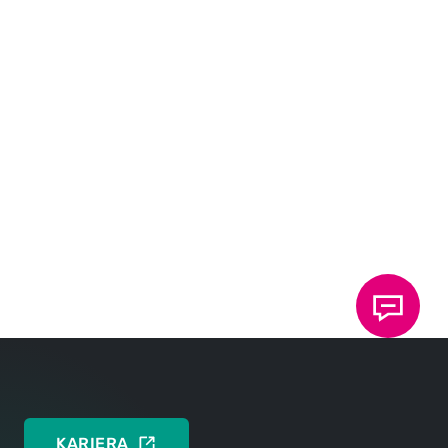
DO POBRANIA
Press Release
DEUTSCH
ENGLISH
KARIERA