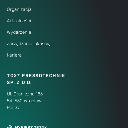
Organizacja
Aktualności
Wydarzenia
Zarządzanie jakością
Kariera
TOX
PRESSOTECHNIK
®
SP. Z O O.
Ul. Graniczna 186
54-530 Wrocław
Polska
WYBIERZ JĘZYK