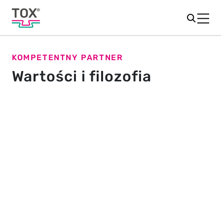
KOMPETENTNY PARTNER
Wartości i filozofia
Twój niezawodny partner
TOX
PRESSOTECHNIK to kompetentny partner
®
oferujący innowacyjne produkty i rozwiązania w
dziedzinie łączenia blach, napędów pras oraz maszyny
specjalnych. Skorzystaj z rozległego know-how w