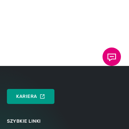
"Niezawodność" oznacza pewność, że jakość,
technologia (funkcje), koszty oraz terminy spełniają
oczekiwania, a nawet je przewyższają.
Udowadniamy naszą kompetencję poprzez ścisłe
przestrzeganie zobowiązań wobec klientów i
pracowników. Nasze zatrudnione osoby działają
sumiennie i na własną odpowiedzialność w ramach
organizacji. Jako niezależne przedsiębiorstwo
rodzinne jesteśmy zorientowani na zrównoważony
rozwój i holistyczne podejście.
KARIERA
SZYBKIE LINKI