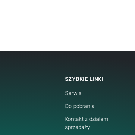
KARTA TECHNICZNA
Data Sheet 90.30: TOX
KraftKurver
®
TOX
PowerKurver Typ KKG 90
®
SZYBKIE LINKI
Serwis
Do pobrania
Kontakt z działem
sprzedaży