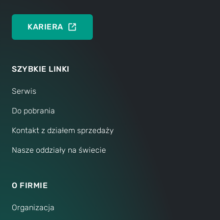
być
podpierana
oraz
KARIERA
wysokości
prześwitu
SZYBKIE LINKI
Serwis
Do pobrania
Kontakt z działem sprzedaży
Nasze oddziały na świecie
O FIRMIE
Organizacja