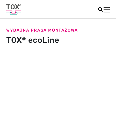
WYDAJNA PRASA MONTAŻOWA
TOX
ecoLine
®
Standaryzowana prasa
Kompletna prasa składa się ze znormalizowanych
komponentów i imponuje prostotą, krótkim czasem
dostawy i atrakcyjnymi warunkami. Zdefiniowane i
certyfikowane standardy są podstawą dla wszystkich