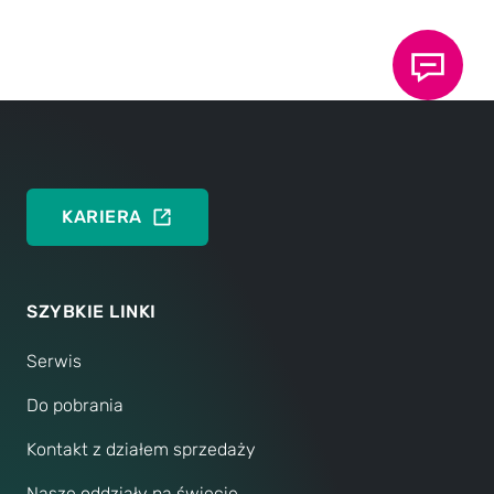
Benchtop presses 2 – 57 kN
nacisku
150
DEUTSCH
kN
ENGLISH
KARIERA
SZYBKIE LINKI
Serwis
Do pobrania
Kontakt z działem sprzedaży
Nasze oddziały na świecie