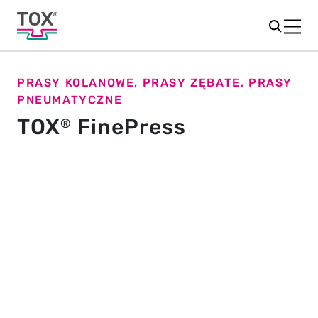
PRASY KOLANOWE, PRASY ZĘBATE, PRASY
PNEUMATYCZNE
TOX
FinePress
®
Odpowiedni rozmiar dla każdego
zastosowania
TOX
FinePress – elastyczny program pras stołowych
®