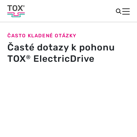
ČASTO KLADENÉ OTÁZKY
Časté dotazy k pohonu
TOX
ElectricDrive
®
Obecné
Jak poznám, kdy je třeba provést