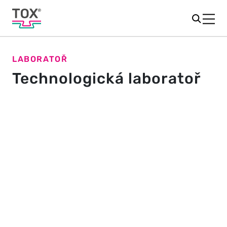
LABORATOŘ
Technologická laboratoř
Který proces je vhodný pro vaši
aplikaci?
Chcete spojovat plechy nebo jiné materiály a nevíte,
který postup by byl nejlepší? V naší zkušební laboratoři