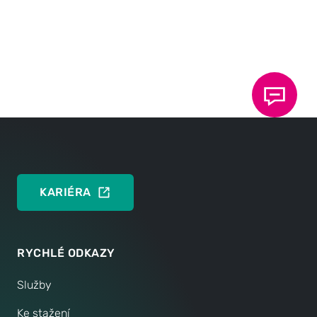
Získejte bezplatnou zprávu o
klinčování
Jednoduše zkontrolujte proveditelnost připojení
klinče! Požádejte o bezplatnou kontrolu technologie.
ŽÁDOST O KONTROLU TECHNOLOGIE
KARIÉRA
RYCHLÉ ODKAZY
Služby
Ke stažení