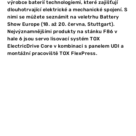
výrobce baterií technologiemi, které zajišťují
dlouhotrvající elektrické a mechanické spojení. S
nimi se můžete seznámit na veletrhu Battery
Show Europe (18. až 20. června, Stuttgart).
Nejvýznamnějšími produkty na stánku F86 v
hale 6 jsou servo lisovací systém TOX
ElectricDrive Core v kombinaci s panelem UDI a
montážní pracoviště TOX FlexPress.
Na veletrhu Battery Show Europe ve Stuttgartu se
setkávají výrobci, dodavatelé a osoby s rozhodovacími
pravomocemi, aby diskutovali o nejnovějším vývoji v
oblasti baterií a automobilového průmyslu. Nebude
chybět ani TOX
se svými pohonnými a lisovacími
®
systémy a různými řídicími jednotkami.