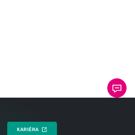
KE STAŽENÍ NA
Tisková zpráva
DEUTSCH
ENGLISH
TOX
na veletrhu Battery Show
®
Europe: hala 6, stánek F86
NA WEBOVÉ STRÁNKY BATTERY SHOW
KARIÉRA