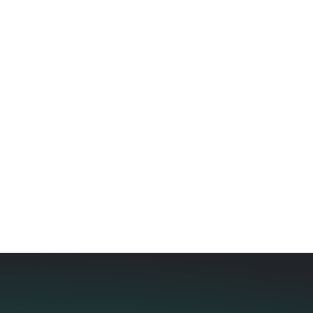
Dostępne dla
TOX
ELECTRICDRIVE CORE
®
Modułowe elektromechaniczne
serwonapędy o sile nacisku do 1000
kN.
DO PRODUKTU