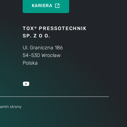
KARIERA
TOX
PRESSOTECHNIK
®
SP. Z O O.
Ul. Graniczna 186
54-530 Wrocław
Polska
amin strony