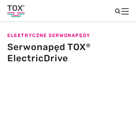
ELEKTRYCZNE SERWONAPĘDY
Serwonapęd TOX
®
ElectricDrive
Odkryj różnorodność
serwonapędów: TOX
®
ElectricDrive