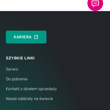
Data Sheet 40.15: TOX
ElectricDrive Core -
®
System and components
DEUTSCH
ENGLISH
KARIERA
SZYBKIE LINKI
Serwis
Do pobrania
Kontakt z działem sprzedaży
Nasze oddziały na świecie