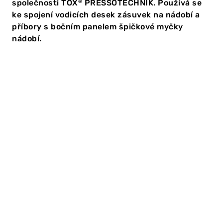
společnosti TOX
PRESSOTECHNIK. Používá se
®
ke spojení vodicích desek zásuvek na nádobí a
příbory s bočním panelem špičkové myčky
nádobí.
Clinch-Technologie
Clinching se díky své účinnosti a spolehlivosti osvědčil
při montáži domácích spotřebičů. To si uvědomuje i
švýcarský prémiový výrobce V-ZUG AG, který
investoval do nového systému od společnosti TOX
®
PRESSOTECHNIK. Používá se ke spojení vodicích desek
zásuvek na nádobí a příbory s bočním panelem
špičkové myčky nádobí.