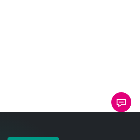
Ke stažení na
BROŽURY
Brožura: Technologie funkčních prvků
Systém pro zalisování spojovacích a funkčních
prvků
DEUTSCH
ENGLISH