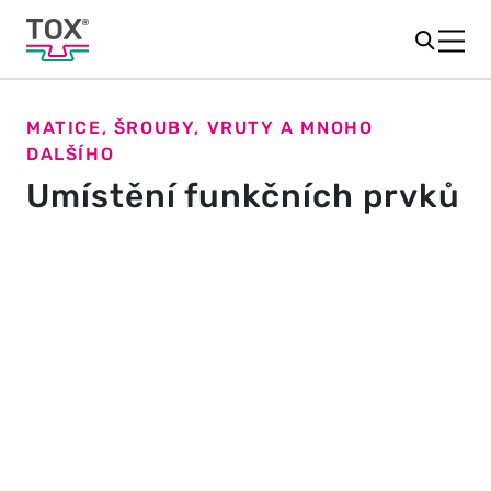
MATICE, ŠROUBY, VRUTY A MNOHO
DALŠÍHO
Umístění funkčních prvků
Prvek určuje postup
Chcete bezpečně zalisovat malé spojovací prvky, jako
jsou matice, šrouby nebo vruty, do materiálu? Naše
lisovací stroje a nástroje zpracovávají všechny druhy