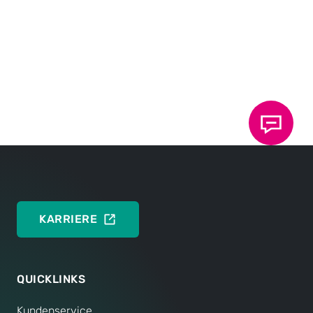
ENGLISH
Typenblatt 80.18: Einbau- und
Konstruktionsrichtlinien
Grundlagen der TOX
Clinch-Technologie
®
DEUTSCH
ENGLISH
KARRIERE
QUICKLINKS
Kundenservice