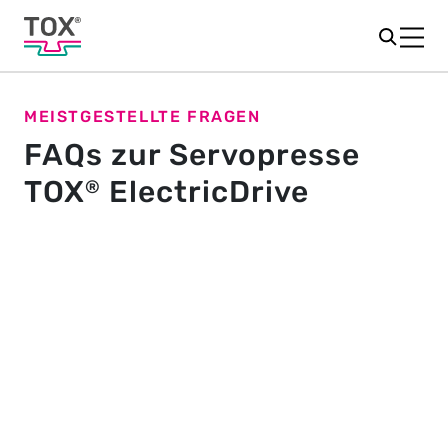
MEISTGESTELLTE FRAGEN
FAQs zur Servopresse
TOX
ElectricDrive
®
Allgemein
Was ist TOX
ElectricDrive Core?
®