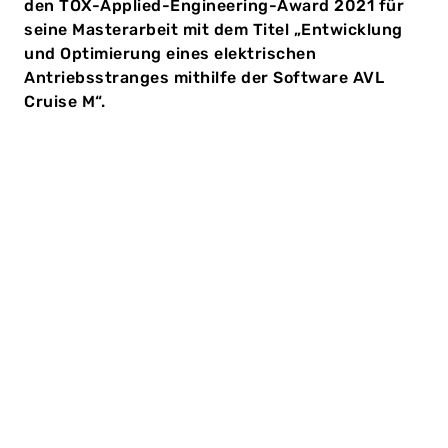
den TOX-Applied-Engineering-Award 2021 für
seine Masterarbeit mit dem Titel „Entwicklung
und Optimierung eines elektrischen
Antriebsstranges mithilfe der Software AVL
Cruise M“.
Feierliche Preisverleihung
Im Rahmen der feierlichen Preisverleihung lobte Dr.
Michael Paul die Qualität der Masterarbeit: „Ich war
beeindruckt von der umfassenden Aufgabenstellung,
die Sie sich vorgenommen haben. Sie haben ein
komplexes System, nämlich das System Rennwagen
mit elektrischen Antrieb, optimiert und sich mit der