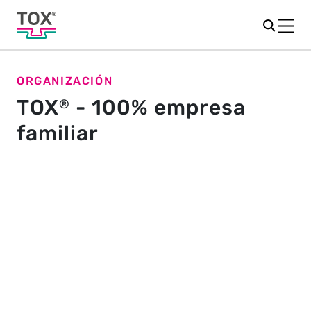
ORGANIZACIÓN
TOX
- 100% empresa
®
familiar
La gestión de TOX
TOX
PRESSOTECHNIK se fundó en 1978. Desde
®