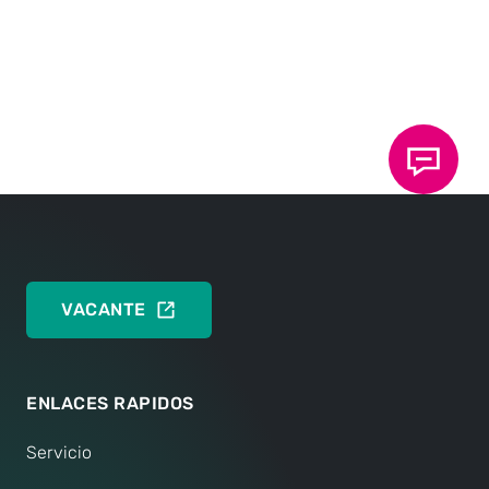
Jürgen Sollner
Director
general
TOX
PRESSOTECHNIK SE & Co. KG
®
Dietmar Weik
Director
general
TOX
PRESSOTECHNIK SE & Co. KG
®
VACANTE
ENLACES RAPIDOS
Servicio