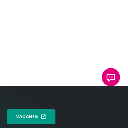
Sistema de gestión medioambiental DIN EN ISO
14001:2015
DEUTSCH
ENGLISH
Sistema de gestión de la salud y la seguridad
DIN EN ISO 45001:2018
DEUTSCH
ENGLISH
VACANTE