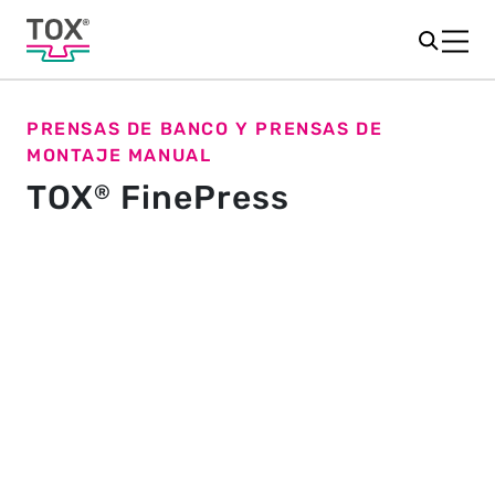
PRENSAS DE BANCO Y PRENSAS DE
MONTAJE MANUAL
TOX
FinePress
®
El tamaño adecuado para cada
aplicación
Bajo el nombre TOX
FinePress se agrupan prensas de
®