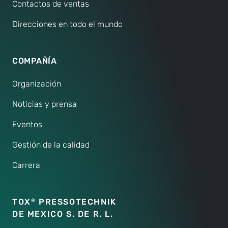
de
Contactos de ventas
funcionamiento
Direcciones en todo el mundo
constante.
COMPAÑÍA
Organización
Noticias y prensa
Eventos
Gestión de la calidad
Carrera
TOX
PRESSOTECHNIK
®
DE MEXICO S. DE R. L.