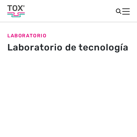
LABORATORIO
Laboratorio de tecnología
¿Qué proceso es el adecuado
para su aplicación?
¿Quiere unir chapas metálicas u otros materiales y no
sabe qué proceso sería el mejor? Lo comprobaremos