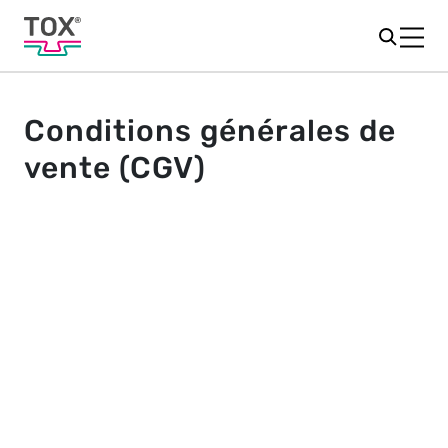
Conditions générales de
vente (CGV)
ARTICLE 1 - OBJET ET CHAMP D'APPLICATION
1.1. Notre société a pour activité, la commercialisation
de presses et outils pour le traitement des métaux et
du plastique.