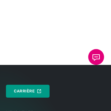
13.2. Le fait pour notre société de ne pas se prévaloir à
un moment donné de l'une quelconque des clauses
des présentes, ne peut valoir renonciation à se
prévaloir ultérieurement de ces mêmes clauses.
13.3. Si l'une des stipulations des présentes conditions
générales devait s'avérer nulle, ceci ne porterait
aucunement atteinte à la validité des autres
stipulations des conditions générales, la stipulation
litigieuse pouvant être remplacée par une stipulation
de nature et d'effet équivalents.
Etat: 03/2024
CARRIÈRE