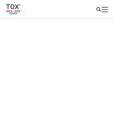
ENTREPRISE
Nouvelles et presse
Cette page donne un aperçu de tous les
communiqués de presse de TOX
. Consultez les
®
dernières nouvelles sur nos produits et
applications.