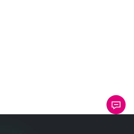
DEUTSCH
ENGLISH
Système de management environnemental DIN
EN ISO 14001:2015
DEUTSCH
ENGLISH
Système de management de la santé et de la
sécurité au travail DIN EN ISO 45001:2018
DEUTSCH
ENGLISH