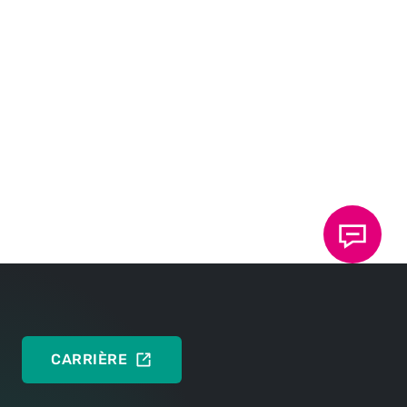
majeur du paysage économique mondial. L'accent mis
sur l'innovation, la qualité et les solutions orientées
vers le client a permis à l'entreprise de se positionner
avec succès sur le marché mondial et de contribuer
en même temps au progrès technologique dans
l'industrie.
La reconnaissance de la Wirtschaftswoche souligne
les performances exceptionnelles de TOX
®
PRESSOTECHNIK et d'autres leaders secrets du
marché mondial qui opèrent souvent dans l'ombre des
grandes entreprises. Ces entreprises prouvent que la
taille n'est pas toujours synonyme d'influence et
d'importance, et qu'il vaut la peine d'y regarder de plus
près pour reconnaître les véritables acteurs mondiaux.
CARRIÈRE