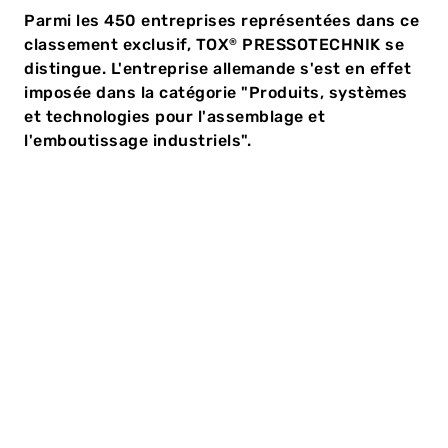
Parmi les 450 entreprises représentées dans ce
classement exclusif, TOX
PRESSOTECHNIK se
®
distingue. L'entreprise allemande s'est en effet
imposée dans la catégorie "Produits, systèmes
et technologies pour l'assemblage et
l'emboutissage industriels".
TOX
PRESSOTECHNIK s'est spécialisé dans les
®
technologies d'assemblage et de pressage
industrielles et est l'un des principaux acteurs
mondiaux. L'entreprise, dont le siège est à Weingarten
en Allemagne, est spécialisée dans les solutions
innovantes pour la production industrielle et propose
une large gamme de produits et de systèmes qui