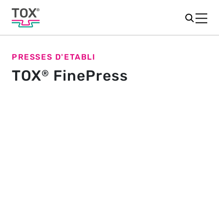
PRESSES D'ETABLI
TOX
FinePress
®
Une taille adaptée à chaque
utilisation
Les FinePresses TOX
sont disponibles en quatre
®
modèles: