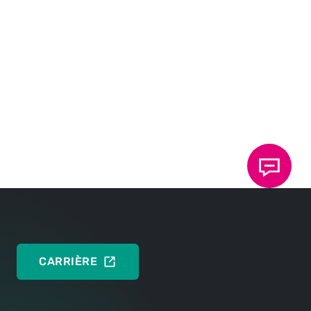
des capacités de charge réelles de vos matériaux.
Pour confirmer le tout, l'étape suivante consiste à
effectuer un essai dans notre laboratoire avec vos
matières.
Votre rapport d'essai gratuit
Vérifiez facilement la clinchabilité de votre
assemblage. Demandez dès maintenant votre essai
gratuit.
DEMANDER UN RAPPORT D'ESSAI
CARRIÈRE