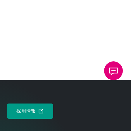
TOX
PRESSOTECHNIK Co., Ltd.
®
98, Shinho sam-ro, Gangseo-ku, Busan
46759, Republic of Korea
電話：
+82 51 8321274
ファックス：
+82 51 8321276
今すぐ連絡する
採用情報