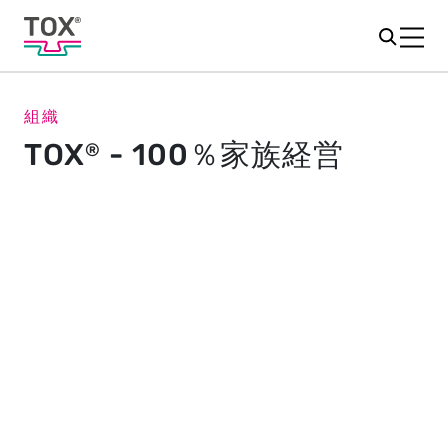
組織
TOX
- 100％家族経営
®
TOX
の経営陣
®
TOX
は1978年に設立されました。以来、TOX
は、世
®
®
界中のお客様のご要望やさまざまな市場構造に対応する
ため、着実に発展を遂げてきました。今日、幅広い製品