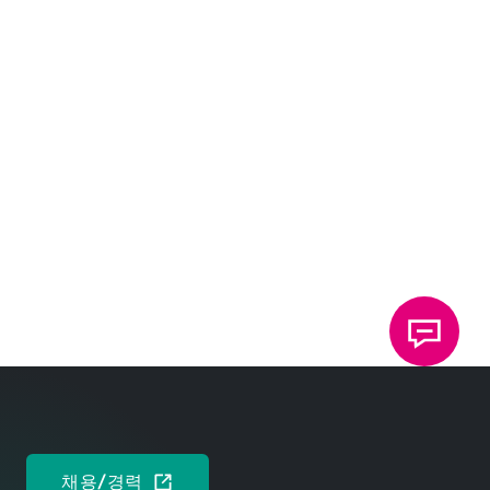
멀티 테크놀로지 플랫폼
하나의 플랫폼, 다양한 시스템
독일어
영어
브로셔: TOX
리벳 기술
®
SPR, 풀 펀치 리벳
독일어
영어
채용/경력