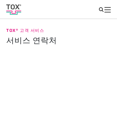
TOX
고객 서비스
®
서비스 연락처
서비스 연락처
도움이 필요하신가요?
+ 82 051-832-1274로 전화 주시거나
toxpress@tox-kr.com
으로 이메일을 보내주세요. 신속하