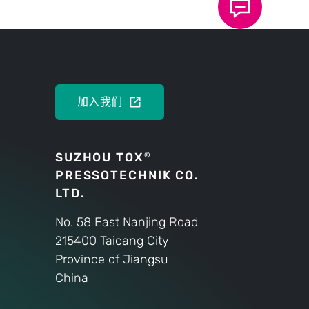
监控。
点击前往
加入我们
SUZHOU TOX
®
PRESSOTECHNIK CO.
LTD.
No. 58 East Nanjing Road
215400 Taicang City
Province of Jiangsu
China