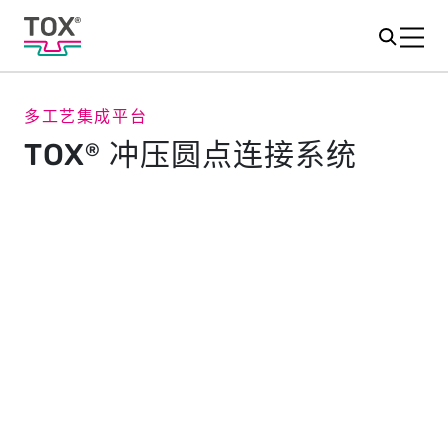
多工艺集成平台
TOX
冲压圆点连接系统
®
TOX
冲压圆点连接技术 -始于1986
®
冲压圆点连接在自动化生产中已变得不可或缺。
汽车行业中不断变化的企业尤其依赖于冷压连接工艺。究