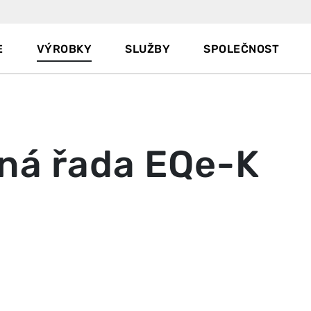
E
VÝROBKY
SLUŽBY
SPOLEČNOST
ná řada EQe-K