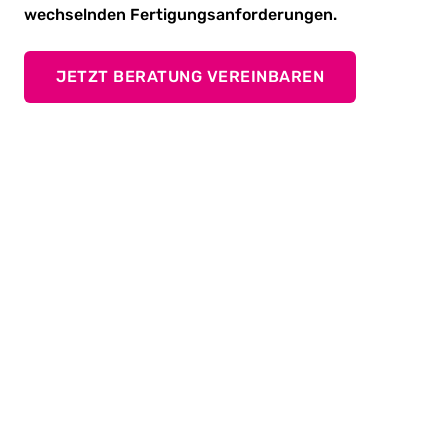
wechselnden Fertigungsanforderungen.
JETZT BERATUNG VEREINBAREN
Kleine Elemente, großer Halt
Funktionselemente wie Muttern, Bolzen, Hülsen, oder
Schrauben können in fast jedes Material eingepresst
werden. Das von Ihnen definierte Elemente kann mit
dem vollautomatisierten TOX
Functional Element
®
System verarbeitet werden. Dabei kann jede