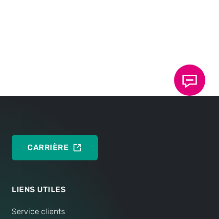
la variante du clinchage
guidage, sapins de
surface.
jusqu'à 2000 kN.
de poinç
avec conductivité
VERS LA
fixation, peuvent être
VERS LA
sophistiq
VER
électrique.
VERS LA
TECHNOLOGIE
sertis dans la quasi-
TECHNOLOGIE
VERS LA
TEC
TECHNOLOGIE
totalité des matériaux.
VERS LA
TECHNOLOG
TECHNOLOGIE
CARRIÈRE
LIENS UTILES
Service clients