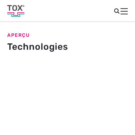
APERÇU
Technologies
La technologie de pointe est
dans nos gènes
TOX
est expert en technologie et offre des solutions
®
pour les applications les plus diverses.