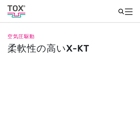
空気圧駆動
柔軟性の高いX-KT
独立したシリンダーを持つドライ
ブ
X-KTシステムとしてのTOX
パワーパッケージは、設置
®
スペースが限られているため、小型の作業シリンダーを