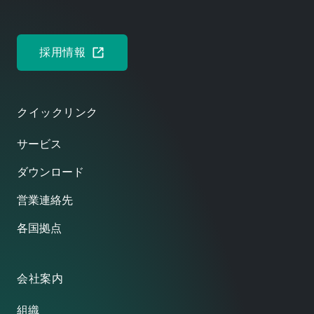
す。
高
い
採用情報
労
力
は
必
クイックリンク
要
あ
サービス
り
ダウンロード
ま
せ
営業連絡先
ん。
各国拠点
会社案内
組織