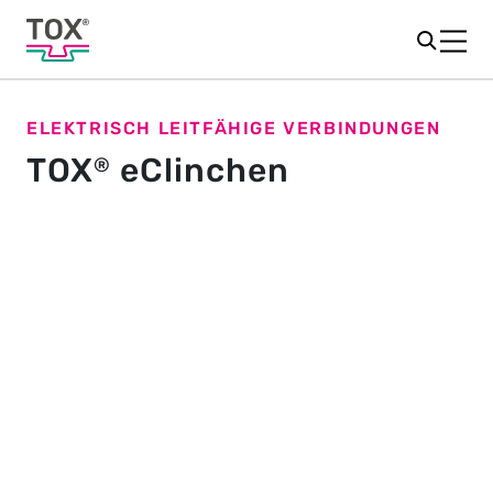
ELEKTRISCH LEITFÄHIGE VERBINDUNGEN
TOX
eClinchen
®
Elektrische Bauteile verbinden
mit eClinchen
Die TOX
eClinch-Technologie erweitert das
®
herkömmliche
Clinch-Verfahren
, um präzise