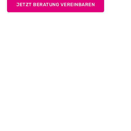
JETZT BERATUNG VEREINBAREN
Das kalte Fügen
Was haben Kugellager, Chicken-Nuggets und
Brillengläser gemeinsam? Ohne Pressvorgang würden
sie nicht in entsprechender Form auf Nasen, Tellern
oder Maschinen landen.
Ihre Aufgabe
Mittels Einpressdruck ein Werkstück und die