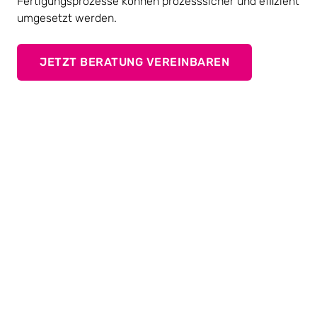
Fertigungsprozesse können prozesssicher und effizient
umgesetzt werden.
JETZT BERATUNG VEREINBAREN
Blechbauteile sicher fixieren
Die TOX
SeamStake Technologie gewährleistet eine
®
zuverlässige Fixierung von Blechbauteilen durch
präzise Formschlussverbindungen. Diese Methode
verhindert effektiv Verschiebungen in der
Ebenenrichtung und wird häufig in gefalzten