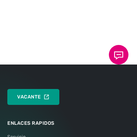
DEUTSCH
ENGLISH
Ficha técnica 10.50: TOX
Powerpackage línea-
®
Q
Tipos Q-S y Q-K: la serie preferida
DEUTSCH
ENGLISH
VACANTE
ENLACES RAPIDOS
Servicio