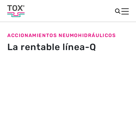
ACCIONAMIENTOS NEUMOHIDRÁULICOS
La rentable línea-Q
La serie prioritaria con plazos de
entrega cortos
Los TOX
Powerpackage line-Q son nuestros
®
accionamientos neumohidráulicos más utilizados. Son