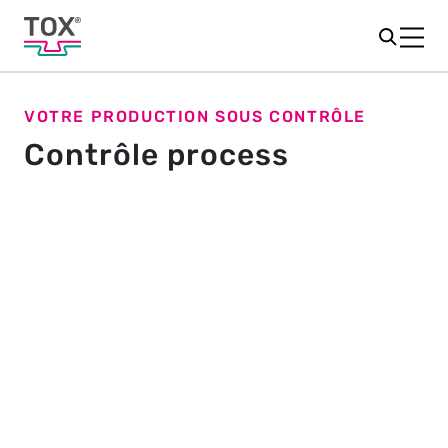
VOTRE PRODUCTION SOUS CONTRÔLE
Contrôle process
Une production maîtrisée
Un contrôle process de production infaillible est
indispensable pour garantir la maîtrise de votre outil
industriel et garantir une qualité constante.