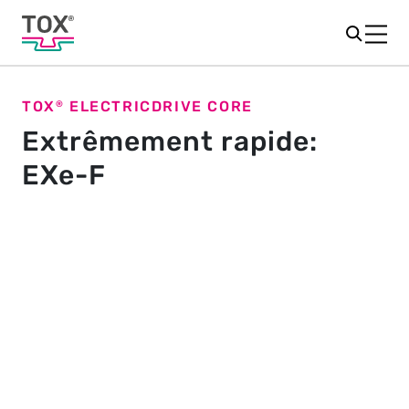
TOX
ELECTRICDRIVE CORE
®
Extrêmement rapide:
EXe-F
Conçu pour des applications
extrêmement rapides
Le vérin EXe-F est une servopresse hyper dynamique