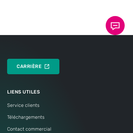
ENGLISH
Fiche technique 40.95: Accessoires TOX
®
ElectricDrive
DEUTSCH
ENGLISH
CARRIÈRE
LIENS UTILES
Service clients
Téléchargements
Contact commercial