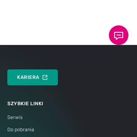
ENGLISH
Data sheet 10.30: TOX
Powerpackage line-X
®
Type X-S and X-K - optimum controllability and
adjustability
DEUTSCH
ENGLISH
KARIERA
SZYBKIE LINKI
Serwis
Do pobrania