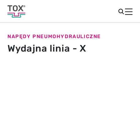
NAPĘDY PNEUMOHYDRAULICZNE
Wydajna linia - X
Napędy o wysokiej wydajności
Seria line-X zapewnia liczne opcje konfiguracji,
ulepszoną technologię uszczelnień i dużą
różnorodność modeli.